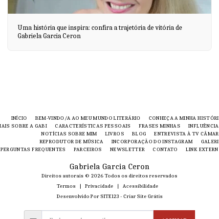
Uma história que inspira: confira a trajetória de vitória de
Gabriela Garcia Ceron
INÍCIO
BEM-VINDO/A AO MEU MUNDO LITERÁRIO
CONHEÇA A MINHA HISTÓR
AIS SOBRE A GABI
CARACTERÍSTICAS PESSOAIS
FRASES MINHAS
INFLUÊNCI
NOTÍCIAS SOBRE MIM
LIVROS
BLOG
ENTREVISTA À TV CÂMA
REPRODUTOR DE MÚSICA
INCORPORAÇÃO DO INSTAGRAM
GALER
PERGUNTAS FREQUENTES
PARCEIROS
NEWSLETTER
CONTATO
LINK EXTER
Gabriela Garcia Ceron
Direitos autorais © 2026 Todos os direitos reservados
Termos
|
Privacidade
|
Acessibilidade
Desenvolvido Por
SITE123
-
Criar Site Grátis