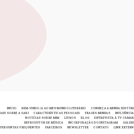
INÍCIO
BEM-VINDO/A AO MEU MUNDO LITERÁRIO
CONHEÇA A MINHA HISTÓR
AIS SOBRE A GABI
CARACTERÍSTICAS PESSOAIS
FRASES MINHAS
INFLUÊNCI
NOTÍCIAS SOBRE MIM
LIVROS
BLOG
ENTREVISTA À TV CÂMA
REPRODUTOR DE MÚSICA
INCORPORAÇÃO DO INSTAGRAM
GALER
PERGUNTAS FREQUENTES
PARCEIROS
NEWSLETTER
CONTATO
LINK EXTER